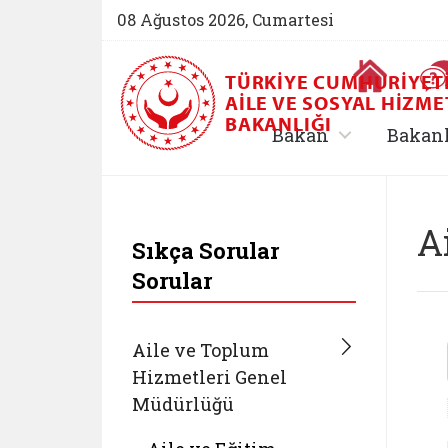
08 Ağustos 2026, Cumartesi
Ana Sayfa
TÜRKIYE CUMHURIYET
AILE VE SOSYAL HIZME
BAKANLIĞI
, alt menü içe
Bakan
Bakan
T.C. Aile ve Sosyal 
A
Sıkça Sorular
Sorular
Aile ve Toplum
Hizmetleri Genel
Müdürlüğü