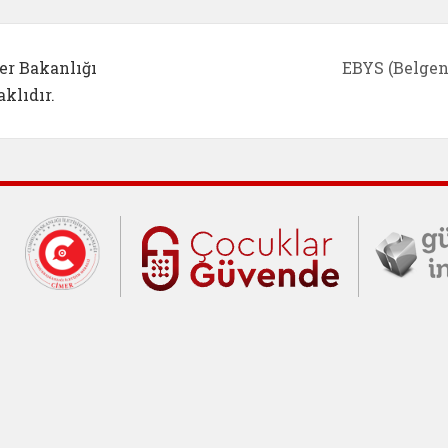
er Bakanlığı
EBYS (Belgen
klıdır.
Cumhurbaşkanlığı İletişim Merkezi (C
Çocuklar Gü