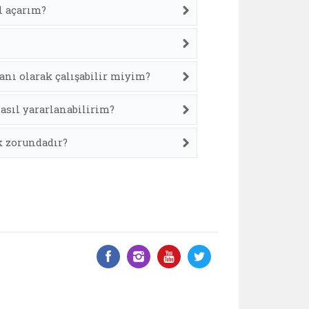
l açarım?
anı olarak çalışabilir miyim?
asıl yararlanabilirim?
k zorundadır?
Facebook üzerinde paylaş
Instagram'da paylaş
YouTube üzerinde
Twitter üzeri