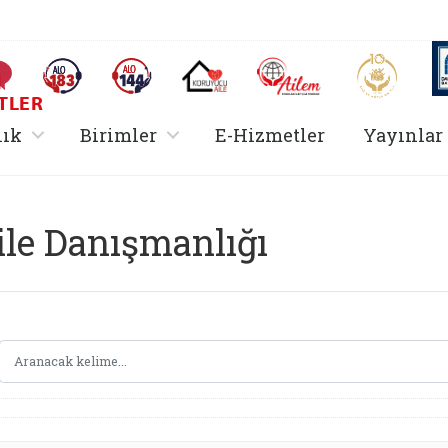
AİLEM İletişim Merkezi
Aile ve 
Sıkça Sorulan Sorular
Alo 183 (yeni sekmede açılır)
Alo 144 (yeni sekmede açılır)
Koruyucu Aile (yeni sekmede açılır)
I
TLER
rir
, alt menü içerir
, alt menü içerir
lık
Birimler
E-Hizmetler
Yayınlar
Hizmetler Bakanlığı 
ile Danışmanlığı