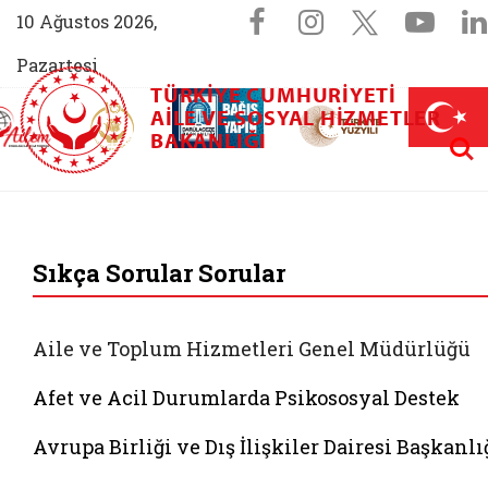
Sosyal Medya 
Facebook sayfam
Instagram s
X (Twit
You
10 Ağustos 2026,
Pazartesi
TÜRKIYE CUMHURIYETI
AİLEM İletişim Merkezi (yeni sekmede açılır)
Aile ve Nüfus On Yılı (yeni sekmede açılır)
AILE VE SOSYAL HIZMETLER
Darülaceze bağış sayfası (yeni sekme
açılır)
 Aile (yeni sekmede açılır)
Aram
BAKANLIĞI
T.C. Aile ve Sosyal 
Sıkça Sorular Sorular
Aile ve Toplum Hizmetleri Genel Müdürlüğü
Afet ve Acil Durumlarda Psikososyal Destek
Avrupa Birliği ve Dış İlişkiler Dairesi Başkanlı