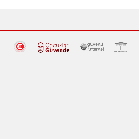
Dış Bağlantılar
Cumhurbaşkanlığı İletişim Merkezi (CİM
Çocuklar Güvende (yeni 
Güvenli İnte
Güv