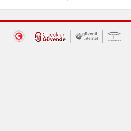
Dış Bağlantılar
Cumhurbaşkanlığı İletişim Merkezi (CİM
Çocuklar Güvende (yeni 
Güvenli İnte
Güv