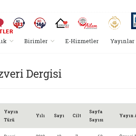
AİLEM İletişim Merkezi
Aile ve 
Sıkça Sorulan Sorular
Alo 183 (yeni sekmede açılır)
Alo 144 (yeni sekmede açılır)
Koruyucu Aile (yeni sekmede açılır)
I
TLER
rir
, alt menü içerir
, alt menü içerir
lık
Birimler
E-Hizmetler
Yayınlar
zveri Dergisi
Yayın
Sayfa
Yılı
Sayı
Cilt
Yayın 
Türü
Sayısı