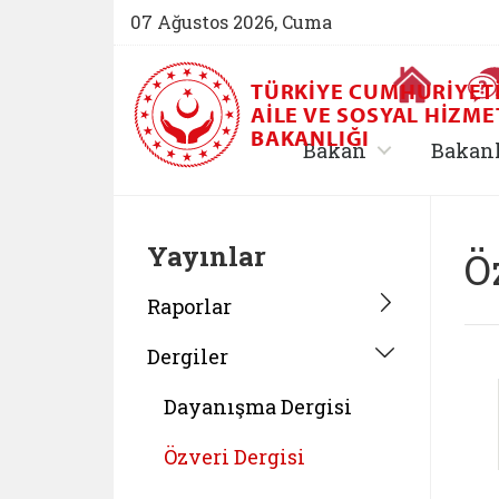
07 Ağustos 2026, Cuma
Ana Sayfa
TÜRKIYE CUMHURIYET
AILE VE SOSYAL HIZME
BAKANLIĞI
, alt menü içe
Bakan
Bakan
Yayınlar
Ö
Raporlar
Dergiler
Dayanışma Dergisi
Özveri Dergisi