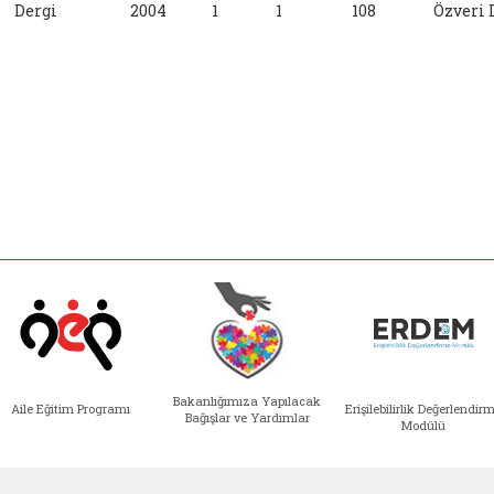
Dergi
2004
1
1
108
Özveri 
Bakanlığımıza Yapılacak
Aile Eğitim Programı
Erişilebilirlik Değerlendir
Bağışlar ve Yardımlar
Modülü
e açılır)
enim Ailem (yeni sekmede açılır)
Aile Eğitim Programı (yeni sekmede açılır
Bakanlığımıza Yapılacak 
Erişile