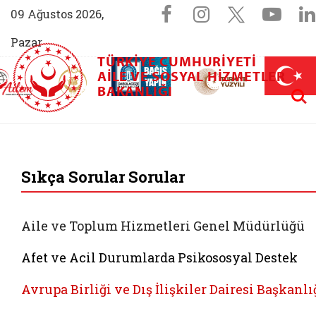
Sosyal Medya 
Facebook sayfam
Instagram s
X (Twit
You
09 Ağustos 2026,
Pazar
TÜRKIYE CUMHURIYETI
AİLEM İletişim Merkezi (yeni sekmede açılır)
Aile ve Nüfus On Yılı (yeni sekmede açılır)
AILE VE SOSYAL HIZMETLER
Darülaceze bağış sayfası (yeni sekme
açılır)
 Aile (yeni sekmede açılır)
Aram
BAKANLIĞI
T.C. Aile ve Sosyal 
Sıkça Sorular Sorular
Aile ve Toplum Hizmetleri Genel Müdürlüğü
Afet ve Acil Durumlarda Psikososyal Destek
Avrupa Birliği ve Dış İlişkiler Dairesi Başkanlı