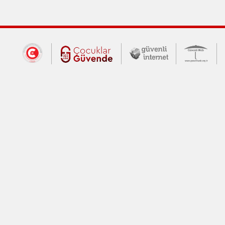
Dış Bağlantılar
Cumhurbaşkanlığı İletişim Merkezi (CİM
Çocuklar Güvende (yeni 
Güvenli İnte
Güv