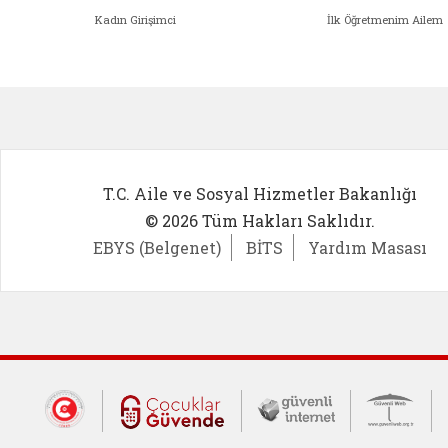
Kadın Girişimci
İlk Öğretmenim Ailem
Kadın Girişimci (yeni sekmede açıl
İlk Öğ
T.C. Aile ve Sosyal Hizmetler Bakanlığı
© 2026 Tüm Hakları Saklıdır.
EBYS (Belgenet)
BİTS
Yardım Masası
Dış Bağlantılar
Cumhurbaşkanlığı İletişim Merkezi (CİM
Çocuklar Güvende (yeni 
Güvenli İnte
Güv