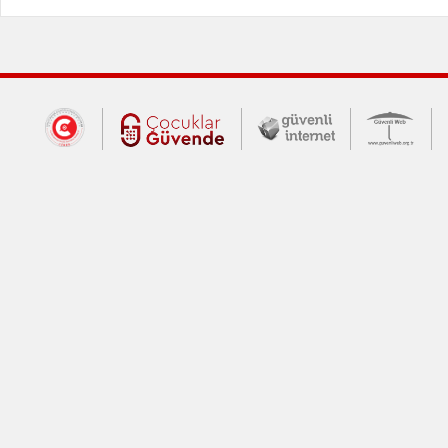
Dış Bağlantılar
Cumhurbaşkanlığı İletişim Merkezi (CİM
Çocuklar Güvende (yeni 
Güvenli İnte
Güv