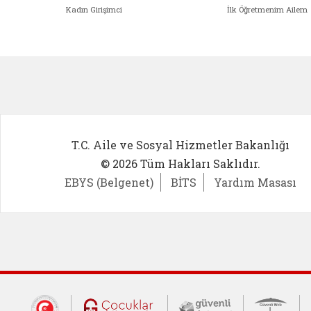
Kadın Girişimci
İlk Öğretmenim Ailem
Kadın Girişimci (yeni sekmede açıl
İlk Öğ
T.C. Aile ve Sosyal Hizmetler Bakanlığı
© 2026 Tüm Hakları Saklıdır.
EBYS (Belgenet)
BİTS
Yardım Masası
Dış Bağlantılar
Cumhurbaşkanlığı İletişim Merkezi (CİM
Çocuklar Güvende (yeni 
Güvenli İnte
Güv