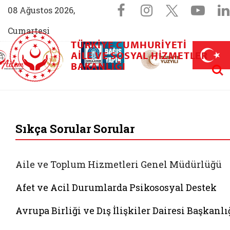
Sosyal Medya 
Facebook sayfam
Instagram s
X (Twit
You
08 Ağustos 2026,
Cumartesi
TÜRKIYE CUMHURIYETI
AİLEM İletişim Merkezi (yeni sekmede açılır)
Aile ve Nüfus On Yılı (yeni sekmede açılır)
AILE VE SOSYAL HIZMETLER
Darülaceze bağış sayfası (yeni sekme
açılır)
 Aile (yeni sekmede açılır)
Aram
BAKANLIĞI
T.C. Aile ve Sosyal
Sıkça Sorular Sorular
Aile ve Toplum Hizmetleri Genel Müdürlüğü
Afet ve Acil Durumlarda Psikososyal Destek
Avrupa Birliği ve Dış İlişkiler Dairesi Başkanlı