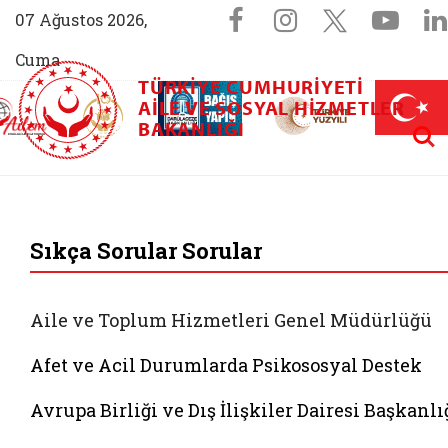
Sosyal Medya 
Facebook sayfam
Instagram s
X (Twit
You
07 Ağustos 2026,
Cuma
TÜRKIYE CUMHURIYETI
AİLEM İletişim Merkezi (yeni sekmede açılır)
Aile ve Nüfus On Yılı (yeni sekmede açılır)
AILE VE SOSYAL HIZMETLER
Darülaceze bağış sayfası (yeni sekme
açılır)
 Aile (yeni sekmede açılır)
Aram
BAKANLIĞI
T.C. Aile ve Sosyal
Sıkça Sorular Sorular
Aile ve Toplum Hizmetleri Genel Müdürlüğü
Afet ve Acil Durumlarda Psikososyal Destek
Avrupa Birliği ve Dış İlişkiler Dairesi Başkanlı