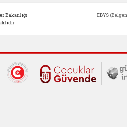
er Bakanlığı
EBYS (Belgen
klıdır.
Cumhurbaşkanlığı İletişim Merkezi (C
Çocuklar Gü