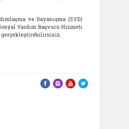
rdımlaşma ve Dayanışma (SYD)
 Sosyal Yardım Başvuru Hizmeti
erçekleştirebilirsiniz.
Facebook üzerinde paylaş
Instagram'da paylaş
YouTube üzerinde
Twitter üzeri