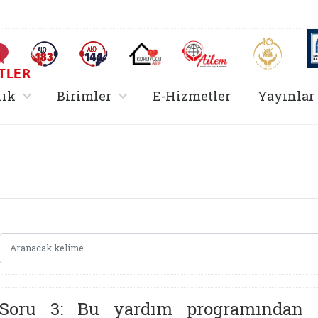
AİLEM İletişim Merkezi
Aile ve 
Sıkça Sorulan Sorular
Alo 183 (yeni sekmede açılır)
Alo 144 (yeni sekmede açılır)
Koruyucu Aile (yeni sekmede açılır)
I
TLER
rir
, alt menü içerir
, alt menü içerir
lık
Birimler
E-Hizmetler
Yayınlar
Hizmetler Bakanlığı 
Soru 3: Bu yardım programından y