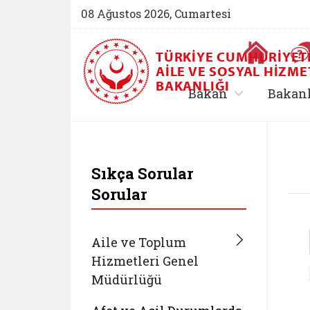
08 Ağustos 2026, Cumartesi
Ana Sayfa
TÜRKIYE CUMHURIYET
AILE VE SOSYAL HIZME
BAKANLIĞI
, alt menü içe
Bakan
Bakan
T.C. Aile ve Sosyal 
Sıkça Sorular
Sorular
Aile ve Toplum
Hizmetleri Genel
Müdürlüğü