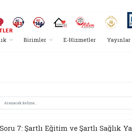
AİLEM İletişim Merkezi
Aile ve 
Sıkça Sorulan Sorular
Alo 183 (yeni sekmede açılır)
Alo 144 (yeni sekmede açılır)
Koruyucu Aile (yeni sekmede açılır)
I
TLER
rir
, alt menü içerir
, alt menü içerir
lık
Birimler
E-Hizmetler
Yayınlar
Hizmetler Bakanlığı 
Soru 7: Şartlı Eğitim ve Şartlı Sağlık 