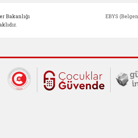
er Bakanlığı
EBYS (Belgen
klıdır.
Cumhurbaşkanlığı İletişim Merkezi (C
Çocuklar Gü