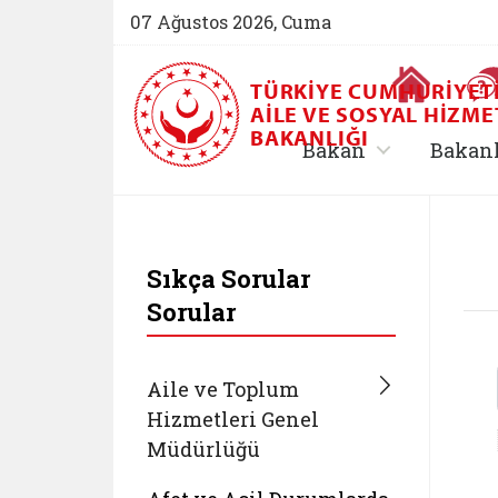
07 Ağustos 2026, Cuma
Ana Sayfa
TÜRKIYE CUMHURIYET
AILE VE SOSYAL HIZME
BAKANLIĞI
, alt menü içe
Bakan
Bakan
T.C. Aile ve Sosyal 
Sıkça Sorular
Sorular
Aile ve Toplum
Hizmetleri Genel
Müdürlüğü