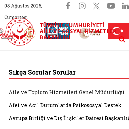
Sosyal Medya 
Facebook sayfam
Instagram s
X (Twit
You
08 Ağustos 2026,
Cumartesi
TÜRKIYE CUMHURIYETI
AİLEM İletişim Merkezi (yeni sekmede açılır)
Aile ve Nüfus On Yılı (yeni sekmede açılır)
AILE VE SOSYAL HIZMETLER
Darülaceze bağış sayfası (yeni sekme
açılır)
 Aile (yeni sekmede açılır)
Aram
BAKANLIĞI
T.C. Aile ve Sosyal 
Sıkça Sorular Sorular
Aile ve Toplum Hizmetleri Genel Müdürlüğü
Afet ve Acil Durumlarda Psikososyal Destek
Avrupa Birliği ve Dış İlişkiler Dairesi Başkanlı