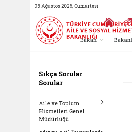
08 Ağustos 2026, Cumartesi
Ana Sayfa
TÜRKIYE CUMHURIYET
AILE VE SOSYAL HIZME
BAKANLIĞI
, alt menü içe
Bakan
Bakan
T.C. Aile ve Sosyal 
Sıkça Sorular
Sorular
Aile ve Toplum
Hizmetleri Genel
Müdürlüğü