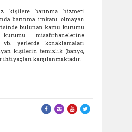
z kişilere barınma hizmeti
arında barınma imkanı olmayan
içerisinde bulunan kamu kurumu
 kurumu misafirhanelerine
l vb. yerlerde konaklamaları
yan kişilerin temizlik (banyo,
er ihtiyaçları karşılanmaktadır.
Facebook üzerinde paylaş
Instagram'da paylaş
YouTube üzerinde
Twitter üzeri