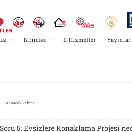
AİLEM İletişim Merkezi
Aile ve 
Sıkça Sorulan Sorular
Alo 183 (yeni sekmede açılır)
Alo 144 (yeni sekmede açılır)
Koruyucu Aile (yeni sekmede açılır)
I
TLER
rir
, alt menü içerir
, alt menü içerir
lık
Birimler
E-Hizmetler
Yayınlar
Hizmetler Bakanlığı 
Soru 5: Evsizlere Konaklama Projesi ne