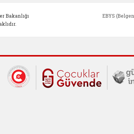
er Bakanlığı
EBYS (Belgen
klıdır.
Cumhurbaşkanlığı İletişim Merkezi (C
Çocuklar Gü