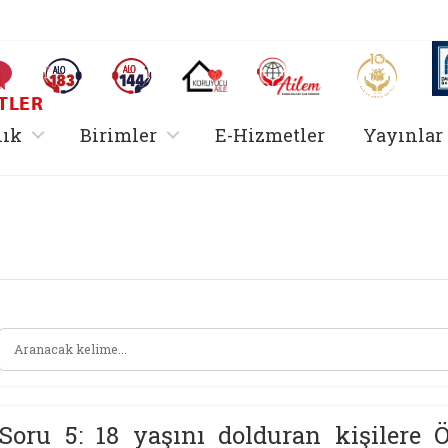
AİLEM İletişim Merkezi
Aile ve 
Sıkça Sorulan Sorular
Alo 183 (yeni sekmede açılır)
Alo 144 (yeni sekmede açılır)
Koruyucu Aile (yeni sekmede açılır)
I
TLER
rir
, alt menü içerir
, alt menü içerir
lık
Birimler
E-Hizmetler
Yayınlar
Hizmetler Bakanlığı 
Soru 5: 18 yaşını dolduran kişilere