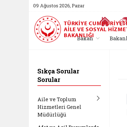
09 Ağustos 2026, Pazar
Ana Sayfa
TÜRKIYE CUMHURIYET
AILE VE SOSYAL HIZME
BAKANLIĞI
, alt menü içe
Bakan
Bakan
T.C. Aile ve Sosyal 
Sıkça Sorular
Sorular
Aile ve Toplum
Hizmetleri Genel
Müdürlüğü