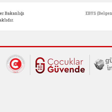
er Bakanlığı
EBYS (Belgen
klıdır.
Cumhurbaşkanlığı İletişim Merkezi (C
Çocuklar Gü