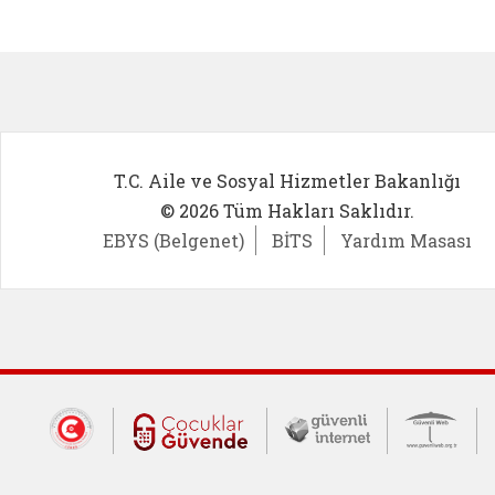
Kadın Girişimci (yeni sekmede açıl
İlk Öğ
T.C. Aile ve Sosyal Hizmetler Bakanlığı
© 2026 Tüm Hakları Saklıdır.
EBYS (Belgenet)
BİTS
Yardım Masası
Dış Bağlantılar
Cumhurbaşkanlığı İletişim Merkezi (CİM
Çocuklar Güvende (yeni 
Güvenli İnte
Güv