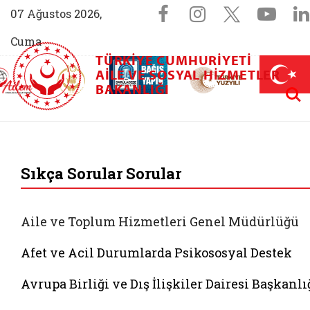
Sosyal Medya 
Facebook sayfam
Instagram s
X (Twit
You
07 Ağustos 2026,
Cuma
TÜRKIYE CUMHURIYETI
AİLEM İletişim Merkezi (yeni sekmede açılır)
Aile ve Nüfus On Yılı (yeni sekmede açılır)
AILE VE SOSYAL HIZMETLER
Darülaceze bağış sayfası (yeni sekme
açılır)
 Aile (yeni sekmede açılır)
Aram
BAKANLIĞI
T.C. Aile ve Sosyal 
Sıkça Sorular Sorular
Aile ve Toplum Hizmetleri Genel Müdürlüğü
Afet ve Acil Durumlarda Psikososyal Destek
Avrupa Birliği ve Dış İlişkiler Dairesi Başkanlı