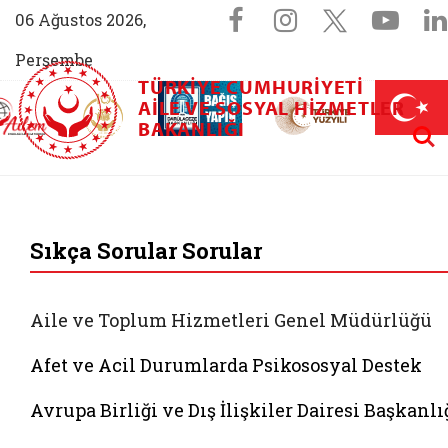
Sosyal Medya 
Facebook sayfam
Instagram s
X (Twit
You
06 Ağustos 2026,
Perşembe
TÜRKIYE CUMHURIYETI
AİLEM İletişim Merkezi (yeni sekmede açılır)
Aile ve Nüfus On Yılı (yeni sekmede açılır)
AILE VE SOSYAL HIZMETLER
Darülaceze bağış sayfası (yeni sekme
açılır)
 Aile (yeni sekmede açılır)
Aram
BAKANLIĞI
T.C. Aile ve Sosyal 
Sıkça Sorular Sorular
Aile ve Toplum Hizmetleri Genel Müdürlüğü
Afet ve Acil Durumlarda Psikososyal Destek
Avrupa Birliği ve Dış İlişkiler Dairesi Başkanlı