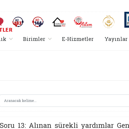
AİLEM İletişim Merkezi
Aile ve 
Sıkça Sorulan Sorular
Alo 183 (yeni sekmede açılır)
Alo 144 (yeni sekmede açılır)
Koruyucu Aile (yeni sekmede açılır)
I
TLER
rir
, alt menü içerir
, alt menü içerir
lık
Birimler
E-Hizmetler
Yayınlar
Hizmetler Bakanlığı 
Soru 13: Alınan sürekli yardımlar Gen