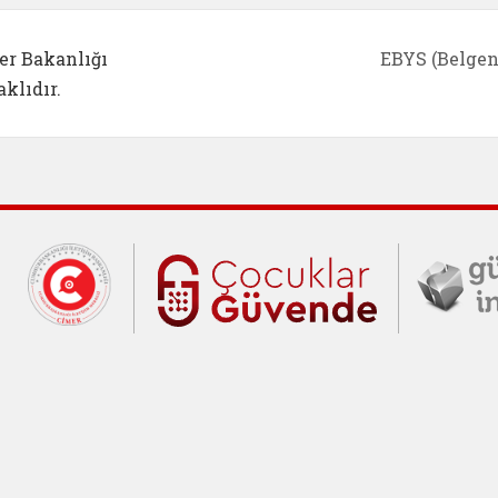
er Bakanlığı
EBYS (Belgen
klıdır.
Cumhurbaşkanlığı İletişim Merkezi (C
Çocuklar Gü