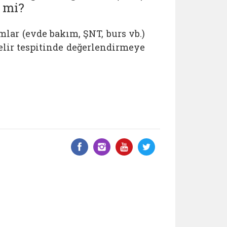
r mi?
mlar (evde bakım, ŞNT, burs vb.)
elir tespitinde değerlendirmeye
Facebook üzerinde paylaş
Instagram'da paylaş
YouTube üzerinde
Twitter üzeri