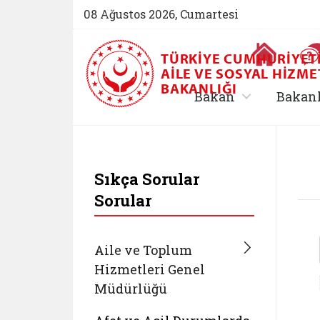
08 Ağustos 2026, Cumartesi
Ana Sayfa
TÜRKIYE CUMHURIYET
AILE VE SOSYAL HIZME
BAKANLIĞI
, alt menü içe
Bakan
Bakan
T.C. Aile ve Sosyal 
Sıkça Sorular
Sorular
Aile ve Toplum
Hizmetleri Genel
Müdürlüğü