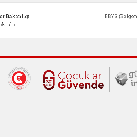
er Bakanlığı
EBYS (Belgen
klıdır.
Cumhurbaşkanlığı İletişim Merkezi (C
Çocuklar Gü