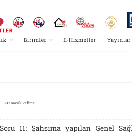
AİLEM İletişim Merkezi
Aile ve 
Sıkça Sorulan Sorular
Alo 183 (yeni sekmede açılır)
Alo 144 (yeni sekmede açılır)
Koruyucu Aile (yeni sekmede açılır)
I
TLER
rir
, alt menü içerir
, alt menü içerir
lık
Birimler
E-Hizmetler
Yayınlar
Hizmetler Bakanlığı 
Soru 11: Şahsıma yapılan Genel Sağlı