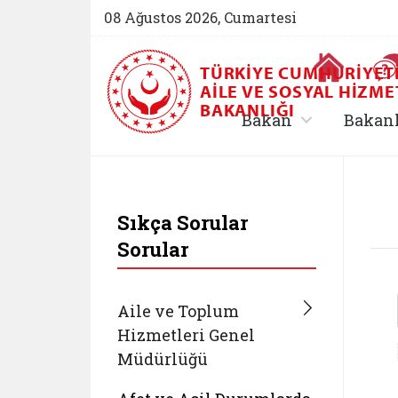
08 Ağustos 2026, Cumartesi
Ana Sayfa
TÜRKIYE CUMHURIYET
AILE VE SOSYAL HIZME
BAKANLIĞI
, alt menü içe
Bakan
Bakan
T.C. Aile ve Sosyal 
Sıkça Sorular
Sorular
Aile ve Toplum
Hizmetleri Genel
Müdürlüğü