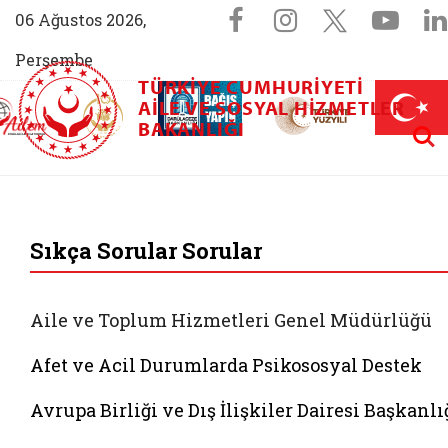
Sosyal Medya 
Facebook sayfam
Instagram s
X (Twit
You
06 Ağustos 2026,
Perşembe
TÜRKIYE CUMHURIYETI
AİLEM İletişim Merkezi (yeni sekmede açılır)
Aile ve Nüfus On Yılı (yeni sekmede açılır)
AILE VE SOSYAL HIZMETLER
Darülaceze bağış sayfası (yeni sekme
açılır)
 Aile (yeni sekmede açılır)
Aram
BAKANLIĞI
T.C. Aile ve Sosyal 
Sıkça Sorular Sorular
Aile ve Toplum Hizmetleri Genel Müdürlüğü
Afet ve Acil Durumlarda Psikososyal Destek
Avrupa Birliği ve Dış İlişkiler Dairesi Başkanlı