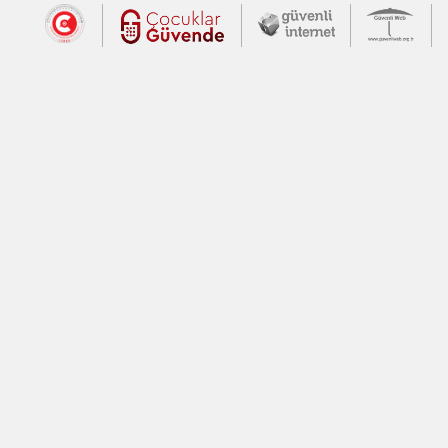
Dış Bağlantılar
Cumhurbaşkanlığı İletişim Merkezi (CİM
Çocuklar Güvende (yeni 
Güvenli İnte
Güv