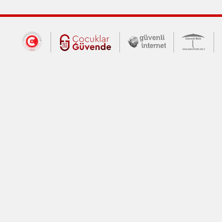
Dış Bağlantılar
Cumhurbaşkanlığı İletişim Merkezi (CİM
Çocuklar Güvende (yeni 
Güvenli İnte
Güv