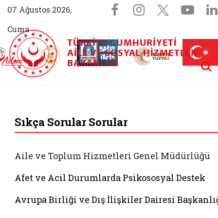
Sosyal Medya 
Facebook sayfam
Instagram s
X (Twit
You
07 Ağustos 2026,
Cuma
TÜRKIYE CUMHURIYETI
AİLEM İletişim Merkezi (yeni sekmede açılır)
Aile ve Nüfus On Yılı (yeni sekmede açılır)
AILE VE SOSYAL HIZMETLER
Darülaceze bağış sayfası (yeni sekme
açılır)
 Aile (yeni sekmede açılır)
Aram
BAKANLIĞI
T.C. Aile ve Sosyal 
Sıkça Sorular Sorular
Aile ve Toplum Hizmetleri Genel Müdürlüğü
Afet ve Acil Durumlarda Psikososyal Destek
Avrupa Birliği ve Dış İlişkiler Dairesi Başkanlı