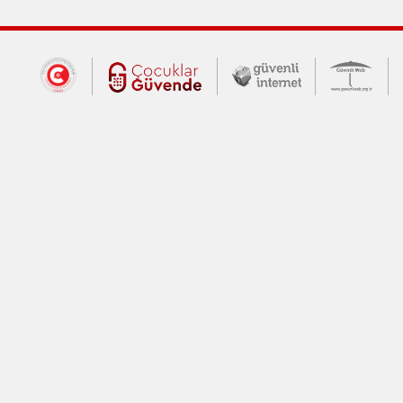
Dış Bağlantılar
Cumhurbaşkanlığı İletişim Merkezi (CİM
Çocuklar Güvende (yeni 
Güvenli İnte
Güv