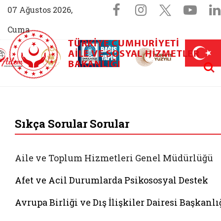
Sosyal Medya 
Facebook sayfam
Instagram s
X (Twit
You
07 Ağustos 2026,
Cuma
TÜRKIYE CUMHURIYETI
AİLEM İletişim Merkezi (yeni sekmede açılır)
Aile ve Nüfus On Yılı (yeni sekmede açılır)
AILE VE SOSYAL HIZMETLER
Darülaceze bağış sayfası (yeni sekme
açılır)
 Aile (yeni sekmede açılır)
Aram
BAKANLIĞI
T.C. Aile ve Sosyal 
Sıkça Sorular Sorular
Aile ve Toplum Hizmetleri Genel Müdürlüğü
Afet ve Acil Durumlarda Psikososyal Destek
Avrupa Birliği ve Dış İlişkiler Dairesi Başkanlı