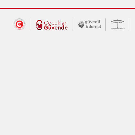
Dış Bağlantılar
Cumhurbaşkanlığı İletişim Merkezi (CİM
Çocuklar Güvende (yeni 
Güvenli İnte
Güv