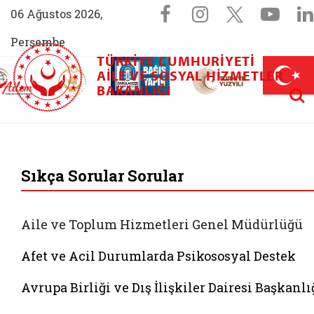
Sosyal Medya 
Facebook sayfam
Instagram s
X (Twit
You
06 Ağustos 2026,
Perşembe
TÜRKIYE CUMHURIYETI
AİLEM İletişim Merkezi (yeni sekmede açılır)
Aile ve Nüfus On Yılı (yeni sekmede açılır)
AILE VE SOSYAL HIZMETLER
Darülaceze bağış sayfası (yeni sekme
açılır)
 Aile (yeni sekmede açılır)
Aram
BAKANLIĞI
T.C. Aile ve Sosyal 
Sıkça Sorular Sorular
Aile ve Toplum Hizmetleri Genel Müdürlüğü
Afet ve Acil Durumlarda Psikososyal Destek
Avrupa Birliği ve Dış İlişkiler Dairesi Başkanlı