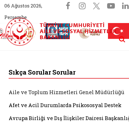
Sosyal Medya 
Facebook sayfam
Instagram s
X (Twit
You
06 Ağustos 2026,
Perşembe
TÜRKIYE CUMHURIYETI
AİLEM İletişim Merkezi (yeni sekmede açılır)
Aile ve Nüfus On Yılı (yeni sekmede açılır)
AILE VE SOSYAL HIZMETLER
Darülaceze bağış sayfası (yeni sekme
açılır)
 Aile (yeni sekmede açılır)
Aram
BAKANLIĞI
T.C. Aile ve Sosyal 
Sıkça Sorular Sorular
Aile ve Toplum Hizmetleri Genel Müdürlüğü
Afet ve Acil Durumlarda Psikososyal Destek
Avrupa Birliği ve Dış İlişkiler Dairesi Başkanlı