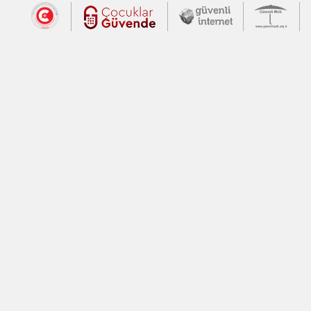
Dış Bağlantılar
Cumhurbaşkanlığı İletişim Merkezi (CİM
Çocuklar Güvende (yeni 
Güvenli İnte
Güv