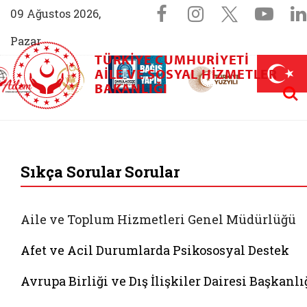
Sosyal Medya 
Facebook sayfam
Instagram s
X (Twit
You
09 Ağustos 2026,
Pazar
TÜRKIYE CUMHURIYETI
AİLEM İletişim Merkezi (yeni sekmede açılır)
Aile ve Nüfus On Yılı (yeni sekmede açılır)
AILE VE SOSYAL HIZMETLER
Darülaceze bağış sayfası (yeni sekme
açılır)
 Aile (yeni sekmede açılır)
Aram
BAKANLIĞI
T.C. Aile ve Sosyal 
Sıkça Sorular Sorular
Aile ve Toplum Hizmetleri Genel Müdürlüğü
Afet ve Acil Durumlarda Psikososyal Destek
Avrupa Birliği ve Dış İlişkiler Dairesi Başkanlı