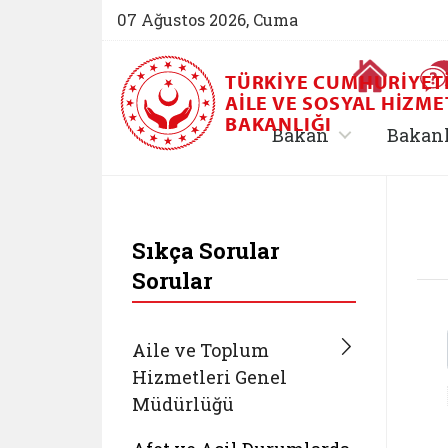
07 Ağustos 2026, Cuma
Ana Sayfa
TÜRKIYE CUMHURIYET
AILE VE SOSYAL HIZME
BAKANLIĞI
, alt menü içe
Bakan
Bakan
T.C. Aile ve Sosyal 
Sıkça Sorular
Sorular
Aile ve Toplum
Hizmetleri Genel
Müdürlüğü