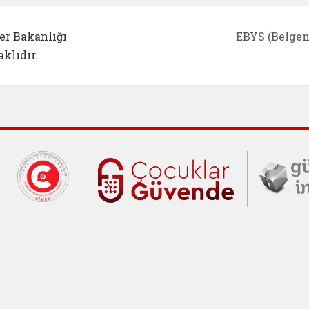
er Bakanlığı
EBYS (Belgen
klıdır.
Cumhurbaşkanlığı İletişim Merkezi (C
Çocuklar Gü