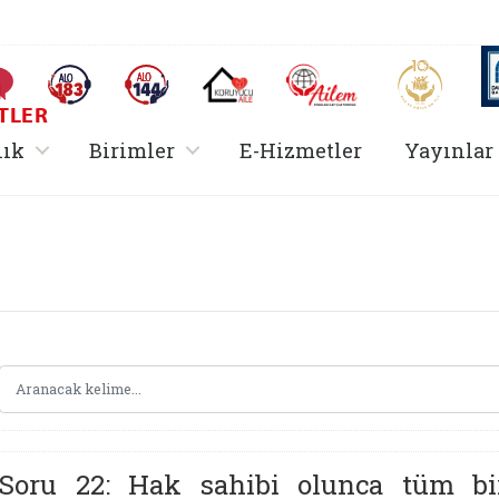
AİLEM İletişim Merkezi
Aile ve 
Sıkça Sorulan Sorular
Alo 183 (yeni sekmede açılır)
Alo 144 (yeni sekmede açılır)
Koruyucu Aile (yeni sekmede açılır)
I
TLER
rir
, alt menü içerir
, alt menü içerir
lık
Birimler
E-Hizmetler
Yayınlar
Hizmetler Bakanlığı 
Soru 22: Hak sahibi olunca tüm bi