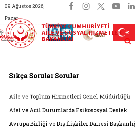
Sosyal Medya 
Facebook sayfam
Instagram s
X (Twit
You
09 Ağustos 2026,
Pazar
TÜRKIYE CUMHURIYETI
AİLEM İletişim Merkezi (yeni sekmede açılır)
Aile ve Nüfus On Yılı (yeni sekmede açılır)
AILE VE SOSYAL HIZMETLER
Darülaceze bağış sayfası (yeni sekme
açılır)
 Aile (yeni sekmede açılır)
Aram
BAKANLIĞI
T.C. Aile ve Sosyal 
Sıkça Sorular Sorular
Aile ve Toplum Hizmetleri Genel Müdürlüğü
Afet ve Acil Durumlarda Psikososyal Destek
Avrupa Birliği ve Dış İlişkiler Dairesi Başkanlı