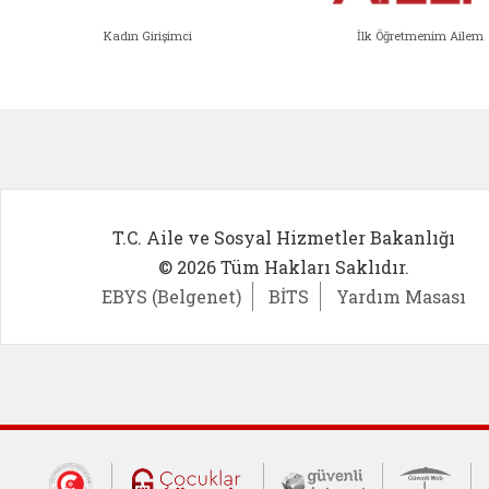
Kadın Girişimci
İlk Öğretmenim Ailem
Kadın Girişimci (yeni sekmede açıl
İlk Öğ
T.C. Aile ve Sosyal Hizmetler Bakanlığı
© 2026 Tüm Hakları Saklıdır.
EBYS (Belgenet)
BİTS
Yardım Masası
Dış Bağlantılar
Cumhurbaşkanlığı İletişim Merkezi (CİM
Çocuklar Güvende (yeni 
Güvenli İnte
Güv