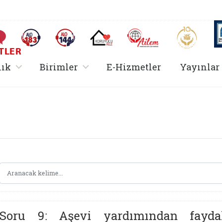
AİLEM İletişim Merkezi
Aile ve 
Sıkça Sorulan Sorular
Alo 183 (yeni sekmede açılır)
Alo 144 (yeni sekmede açılır)
Koruyucu Aile (yeni sekmede açılır)
I
TLER
rir
, alt menü içerir
, alt menü içerir
lık
Birimler
E-Hizmetler
Yayınlar
Hizmetler Bakanlığı 
Soru 9: Aşevi yardımından fayda