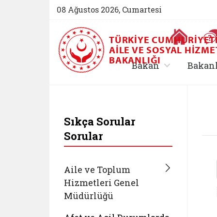
08 Ağustos 2026, Cumartesi
Ana Sayfa
TÜRKIYE CUMHURIYET
AILE VE SOSYAL HIZME
BAKANLIĞI
, alt menü içe
Bakan
Bakan
T.C. Aile ve Sosyal 
Sıkça Sorular
Sorular
Aile ve Toplum
Hizmetleri Genel
Müdürlüğü