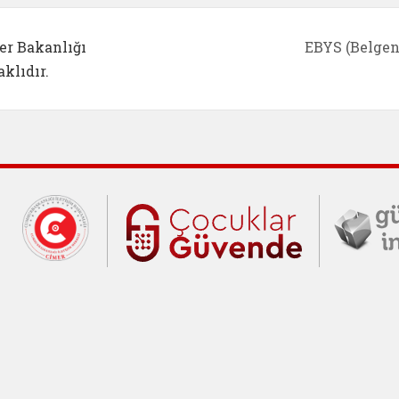
er Bakanlığı
EBYS (Belgen
klıdır.
Cumhurbaşkanlığı İletişim Merkezi (C
Çocuklar Gü