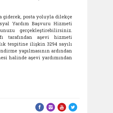
giderek, posta yoluyla dilekçe
osyal Yardım Başvuru Hizmeti
uzu gerçekleştirebilirsiniz.
ı tarafından aşevi hizmeti
k tespitine ilişkin 3294 sayılı
lendirme yapılmasının ardından
mesi halinde aşevi yardımından
Facebook üzerinde paylaş
Instagram'da paylaş
YouTube üzerinde
Twitter üzeri