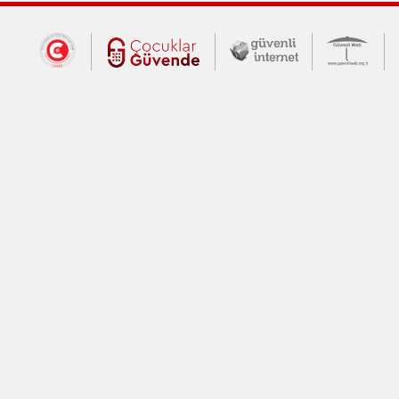
Dış Bağlantılar
Cumhurbaşkanlığı İletişim Merkezi (CİM
Çocuklar Güvende (yeni 
Güvenli İnte
Güv