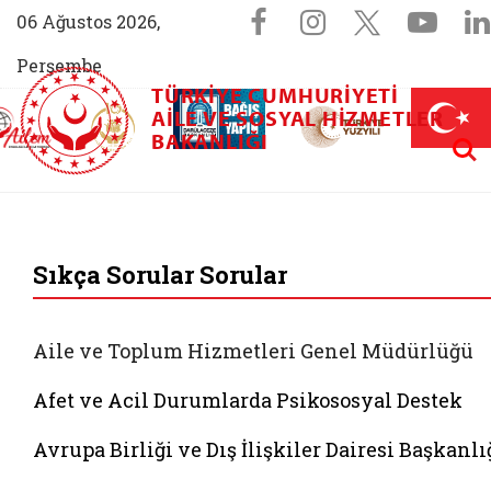
Sosyal Medya 
Facebook sayfam
Instagram s
X (Twit
You
06 Ağustos 2026,
Perşembe
TÜRKIYE CUMHURIYETI
AİLEM İletişim Merkezi (yeni sekmede açılır)
Aile ve Nüfus On Yılı (yeni sekmede açılır)
AILE VE SOSYAL HIZMETLER
Darülaceze bağış sayfası (yeni sekme
açılır)
 Aile (yeni sekmede açılır)
Aram
BAKANLIĞI
T.C. Aile ve Sosyal 
Sıkça Sorular Sorular
Aile ve Toplum Hizmetleri Genel Müdürlüğü
Afet ve Acil Durumlarda Psikososyal Destek
Avrupa Birliği ve Dış İlişkiler Dairesi Başkanlı