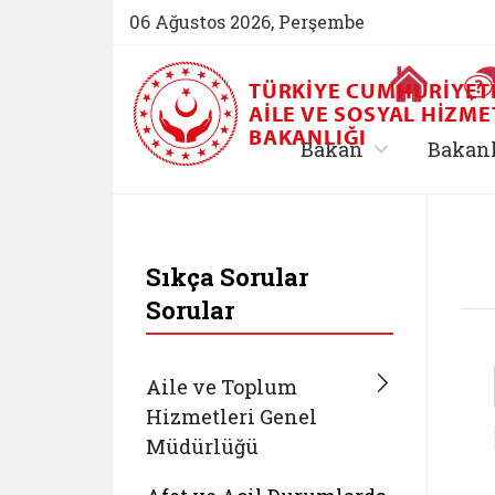
06 Ağustos 2026, Perşembe
Ana Sayfa
TÜRKIYE CUMHURIYET
AILE VE SOSYAL HIZME
BAKANLIĞI
, alt menü içe
Bakan
Bakan
T.C. Aile ve Sosyal 
Sıkça Sorular
Sorular
Aile ve Toplum
Hizmetleri Genel
Müdürlüğü