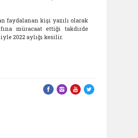
n faydalanan kişi yazılı olarak
ına müracaat ettiği takdirde
yle 2022 aylığı kesilir.
Facebook üzerinde paylaş
Instagram'da paylaş
YouTube üzerinde
Twitter üzeri