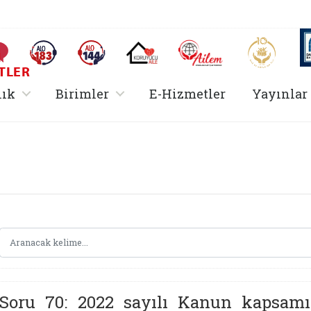
AİLEM İletişim Merkezi
Aile ve 
Sıkça Sorulan Sorular
Alo 183 (yeni sekmede açılır)
Alo 144 (yeni sekmede açılır)
Koruyucu Aile (yeni sekmede açılır)
I
TLER
rir
, alt menü içerir
, alt menü içerir
lık
Birimler
E-Hizmetler
Yayınlar
Hizmetler Bakanlığı 
Soru 70: 2022 sayılı Kanun kapsamı