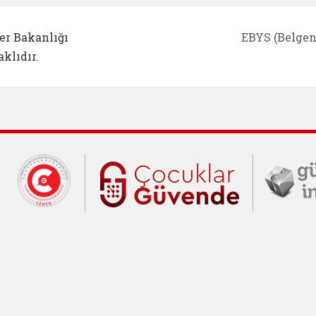
er Bakanlığı
EBYS (Belgen
klıdır.
Cumhurbaşkanlığı İletişim Merkezi (C
Çocuklar Gü