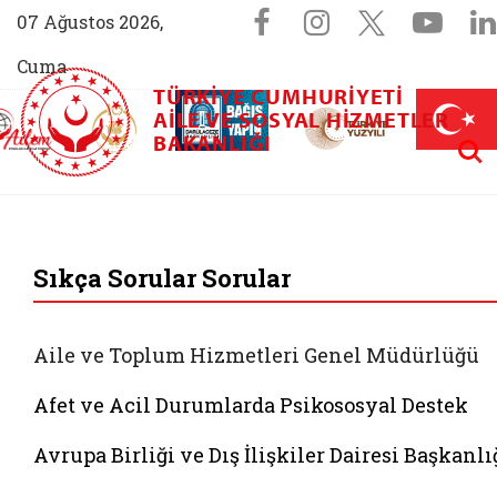
Sosyal Medya 
Facebook sayfam
Instagram s
X (Twit
You
07 Ağustos 2026,
Cuma
TÜRKIYE CUMHURIYETI
AİLEM İletişim Merkezi (yeni sekmede açılır)
Aile ve Nüfus On Yılı (yeni sekmede açılır)
AILE VE SOSYAL HIZMETLER
Darülaceze bağış sayfası (yeni sekme
açılır)
 Aile (yeni sekmede açılır)
Aram
BAKANLIĞI
T.C. Aile ve Sosyal 
Sıkça Sorular Sorular
Aile ve Toplum Hizmetleri Genel Müdürlüğü
Afet ve Acil Durumlarda Psikososyal Destek
Avrupa Birliği ve Dış İlişkiler Dairesi Başkanlı