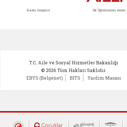
Kadın Girişimci
İlk Öğretmenim Ailem
Kadın Girişimci (yeni sekmede açıl
İlk Öğ
T.C. Aile ve Sosyal Hizmetler Bakanlığı
© 2026 Tüm Hakları Saklıdır.
EBYS (Belgenet)
BİTS
Yardım Masası
Dış Bağlantılar
Cumhurbaşkanlığı İletişim Merkezi (CİM
Çocuklar Güvende (yeni 
Güvenli İnte
Güv