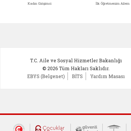
Kadın Girişimci
İlk Öğretmenim Ailem
Kadın Girişimci (yeni sekmede açıl
İlk Öğ
T.C. Aile ve Sosyal Hizmetler Bakanlığı
© 2026 Tüm Hakları Saklıdır.
EBYS (Belgenet)
BİTS
Yardım Masası
Dış Bağlantılar
Cumhurbaşkanlığı İletişim Merkezi (CİM
Çocuklar Güvende (yeni 
Güvenli İnte
Güv