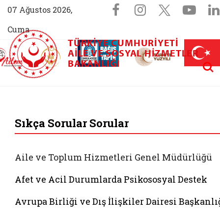
Sosyal Medya 
Facebook sayfam
Instagram s
X (Twit
You
07 Ağustos 2026,
Cuma
TÜRKIYE CUMHURIYETI
AİLEM İletişim Merkezi (yeni sekmede açılır)
Aile ve Nüfus On Yılı (yeni sekmede açılır)
AILE VE SOSYAL HIZMETLER
Darülaceze bağış sayfası (yeni sekme
açılır)
 Aile (yeni sekmede açılır)
Aram
BAKANLIĞI
T.C. Aile ve Sosyal 
Sıkça Sorular Sorular
Aile ve Toplum Hizmetleri Genel Müdürlüğü
Afet ve Acil Durumlarda Psikososyal Destek
Avrupa Birliği ve Dış İlişkiler Dairesi Başkanlı