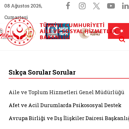
Sosyal Medya 
Facebook sayfam
Instagram s
X (Twit
You
08 Ağustos 2026,
Cumartesi
TÜRKIYE CUMHURIYETI
AİLEM İletişim Merkezi (yeni sekmede açılır)
Aile ve Nüfus On Yılı (yeni sekmede açılır)
AILE VE SOSYAL HIZMETLER
Darülaceze bağış sayfası (yeni sekme
açılır)
 Aile (yeni sekmede açılır)
Aram
BAKANLIĞI
T.C. Aile ve Sosyal 
Sıkça Sorular Sorular
Aile ve Toplum Hizmetleri Genel Müdürlüğü
Afet ve Acil Durumlarda Psikososyal Destek
Avrupa Birliği ve Dış İlişkiler Dairesi Başkanlı