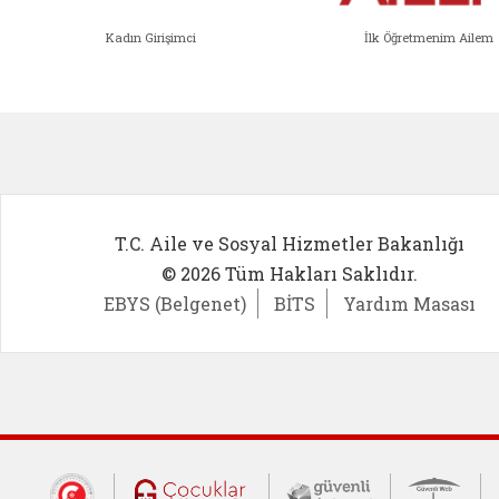
Kadın Girişimci
İlk Öğretmenim Ailem
Kadın Girişimci (yeni sekmede açıl
İlk Öğ
T.C. Aile ve Sosyal Hizmetler Bakanlığı
© 2026 Tüm Hakları Saklıdır.
EBYS (Belgenet)
BİTS
Yardım Masası
Dış Bağlantılar
Cumhurbaşkanlığı İletişim Merkezi (CİM
Çocuklar Güvende (yeni 
Güvenli İnte
Güv