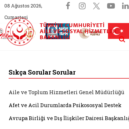
Sosyal Medya 
Facebook sayfam
Instagram s
X (Twit
You
08 Ağustos 2026,
Cumartesi
TÜRKIYE CUMHURIYETI
AİLEM İletişim Merkezi (yeni sekmede açılır)
Aile ve Nüfus On Yılı (yeni sekmede açılır)
AILE VE SOSYAL HIZMETLER
Darülaceze bağış sayfası (yeni sekme
açılır)
 Aile (yeni sekmede açılır)
Aram
BAKANLIĞI
T.C. Aile ve Sosyal 
Sıkça Sorular Sorular
Aile ve Toplum Hizmetleri Genel Müdürlüğü
Afet ve Acil Durumlarda Psikososyal Destek
Avrupa Birliği ve Dış İlişkiler Dairesi Başkanlı