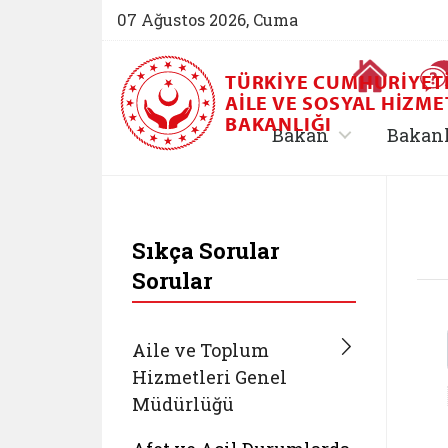
07 Ağustos 2026, Cuma
Ana Sayfa
TÜRKIYE CUMHURIYET
AILE VE SOSYAL HIZME
BAKANLIĞI
, alt menü içe
Bakan
Bakan
T.C. Aile ve Sosyal 
Sıkça Sorular
Sorular
Aile ve Toplum
Hizmetleri Genel
Müdürlüğü