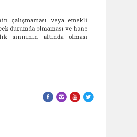
linin çalışmaması veya emekli
ecek durumda olmaması ve hane
ık sınırının altında olması
Facebook üzerinde paylaş
Instagram'da paylaş
YouTube üzerinde
Twitter üzeri