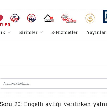
AİLEM İletişim Merkezi
Aile ve 
Sıkça Sorulan Sorular
Alo 183 (yeni sekmede açılır)
Alo 144 (yeni sekmede açılır)
Koruyucu Aile (yeni sekmede açılır)
I
TLER
rir
, alt menü içerir
, alt menü içerir
lık
Birimler
E-Hizmetler
Yayınlar
Hizmetler Bakanlığı 
Soru 20: Engelli aylığı verilirken yaln