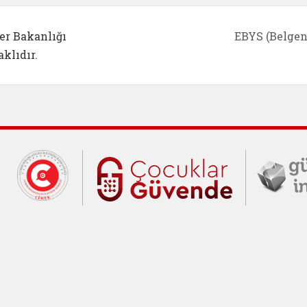
er Bakanlığı
EBYS (Belgen
klıdır.
Cumhurbaşkanlığı İletişim Merkezi (C
Çocuklar Gü