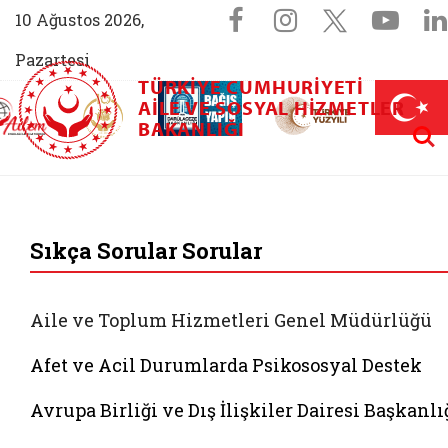
Sosyal Medya 
Facebook sayfam
Instagram s
X (Twit
You
10 Ağustos 2026,
Pazartesi
TÜRKIYE CUMHURIYETI
AİLEM İletişim Merkezi (yeni sekmede açılır)
Aile ve Nüfus On Yılı (yeni sekmede açılır)
AILE VE SOSYAL HIZMETLER
Darülaceze bağış sayfası (yeni sekme
açılır)
 Aile (yeni sekmede açılır)
Aram
BAKANLIĞI
T.C. Aile ve Sosyal 
Sıkça Sorular Sorular
Aile ve Toplum Hizmetleri Genel Müdürlüğü
Afet ve Acil Durumlarda Psikososyal Destek
Avrupa Birliği ve Dış İlişkiler Dairesi Başkanlı