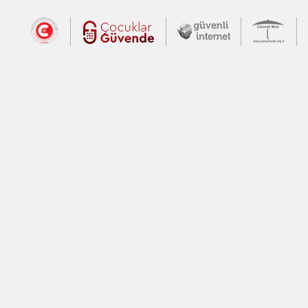
Dış Bağlantılar
Cumhurbaşkanlığı İletişim Merkezi (CİM
Çocuklar Güvende (yeni 
Güvenli İnte
Güv