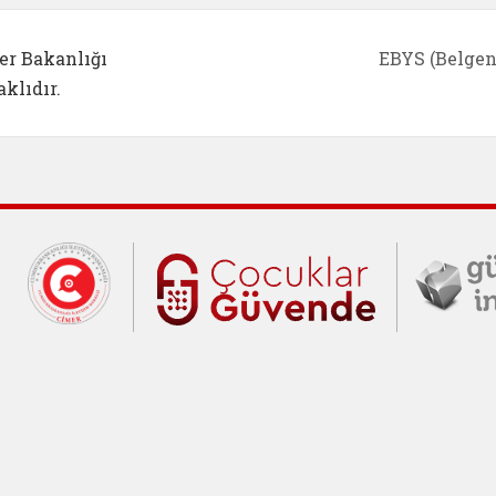
er Bakanlığı
EBYS (Belgen
klıdır.
Cumhurbaşkanlığı İletişim Merkezi (C
Çocuklar Gü