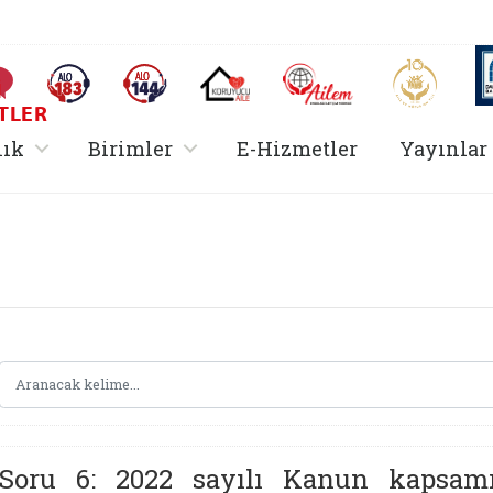
AİLEM İletişim Merkezi
Aile ve 
Sıkça Sorulan Sorular
Alo 183 (yeni sekmede açılır)
Alo 144 (yeni sekmede açılır)
Koruyucu Aile (yeni sekmede açılır)
I
TLER
rir
, alt menü içerir
, alt menü içerir
lık
Birimler
E-Hizmetler
Yayınlar
Hizmetler Bakanlığı 
Soru 6: 2022 sayılı Kanun kapsamı