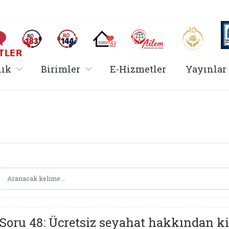
AİLEM İletişim Merkezi
Aile ve 
Sıkça Sorulan Sorular
Alo 183 (yeni sekmede açılır)
Alo 144 (yeni sekmede açılır)
Koruyucu Aile (yeni sekmede açılır)
I
TLER
rir
, alt menü içerir
, alt menü içerir
lık
Birimler
E-Hizmetler
Yayınlar
 Hizmetler Bakanlığı
Soru 48: Ücretsiz seyahat hakkından k