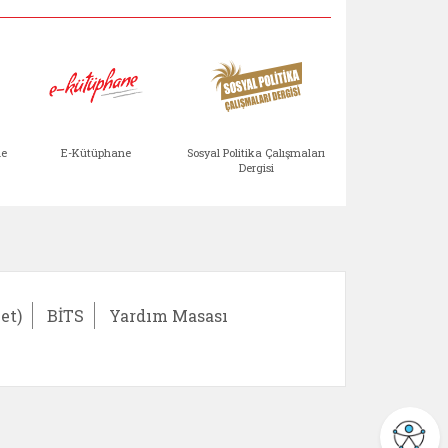
Aile Çocuk Derg
me
E-Kütüphane
Sosyal Politika Çalışmaları
Dergisi
)
Bağışlar ve Yardımlar (yeni sekmede açılır)
bilirlik Değerlendirme Modülü (yeni sekmede açıl
E-Kütüphane (yeni sekmede açılır)
Sosyal Politika Çalış
Ail
et)
BİTS
Yardım Masası