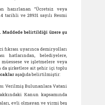
an hazırlanan “Ücretsiz veya
14 tarihli ve 28931 sayılı Resmi
 Maddede belirtildiği üzere şu
fıkrası uyarınca demiryolları
sı hatlarından, belediyelere,
k, müessese ve işletmelere veya
da şirketlere ait şehir içi toplu
acaklar
aşağıda belirtilmiştir:
yası Verilmiş Bulunanlara Vatani
 Hakkındaki Kanun kapsamında
aları, evli olmayan ve yirmi beş