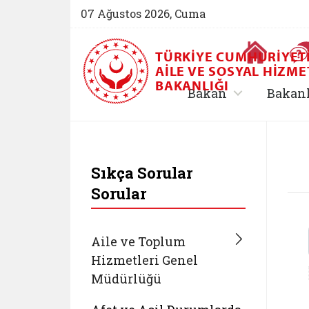
07 Ağustos 2026, Cuma
Ana Sayfa
TÜRKIYE CUMHURIYET
AILE VE SOSYAL HIZME
BAKANLIĞI
, alt menü içe
Bakan
Bakan
T.C. Aile ve Sosyal
Sıkça Sorular
Sorular
Aile ve Toplum
Hizmetleri Genel
Müdürlüğü