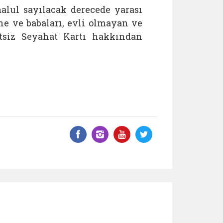
lul sayılacak derecede yarası
ne ve babaları, evli olmayan ve
tsiz Seyahat Kartı hakkından
Facebook üzerinde paylaş
Instagram'da paylaş
YouTube üzerinde
Twitter üzeri