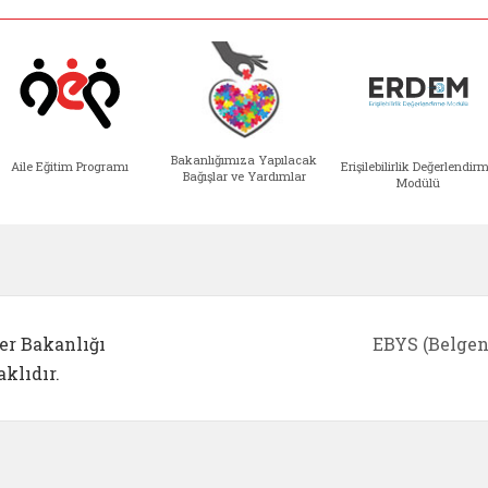
Bakanlığımıza Yapılacak
Aile Eğitim Programı
Erişilebilirlik Değerlendir
Bağışlar ve Yardımlar
Modülü
e açılır)
enim Ailem (yeni sekmede açılır)
Aile Eğitim Programı (yeni sekmede açılır
Bakanlığımıza Yapılacak 
Erişile
er Bakanlığı
EBYS (Belgen
klıdır.