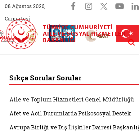
Sosyal Medya 
Facebook sayfam
Instagram s
X (Twit
You
08 Ağustos 2026,
Cumartesi
TÜRKIYE CUMHURIYETI
AİLEM İletişim Merkezi (yeni sekmede açılır)
Aile ve Nüfus On Yılı (yeni sekmede açılır)
AILE VE SOSYAL HIZMETLER
Darülaceze bağış sayfası (yeni sekme
açılır)
 Aile (yeni sekmede açılır)
Aram
BAKANLIĞI
T.C. Aile ve Sosyal 
Sıkça Sorular Sorular
Aile ve Toplum Hizmetleri Genel Müdürlüğü
Afet ve Acil Durumlarda Psikososyal Destek
Avrupa Birliği ve Dış İlişkiler Dairesi Başkanlı