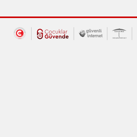
Dış Bağlantılar
Cumhurbaşkanlığı İletişim Merkezi (CİM
Çocuklar Güvende (yeni 
Güvenli İnte
Güv