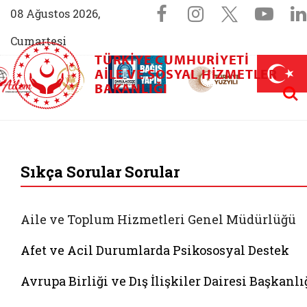
Sosyal Medya 
Facebook sayfam
Instagram s
X (Twit
You
08 Ağustos 2026,
Cumartesi
TÜRKIYE CUMHURIYETI
AİLEM İletişim Merkezi (yeni sekmede açılır)
Aile ve Nüfus On Yılı (yeni sekmede açılır)
AILE VE SOSYAL HIZMETLER
Darülaceze bağış sayfası (yeni sekme
açılır)
 Aile (yeni sekmede açılır)
Aram
BAKANLIĞI
T.C. Aile ve Sosyal
Sıkça Sorular Sorular
Aile ve Toplum Hizmetleri Genel Müdürlüğü
Afet ve Acil Durumlarda Psikososyal Destek
Avrupa Birliği ve Dış İlişkiler Dairesi Başkanlı