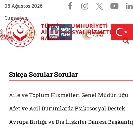
Sosyal Medya 
Facebook sayfam
Instagram s
X (Twit
You
08 Ağustos 2026,
Cumartesi
TÜRKIYE CUMHURIYETI
AİLEM İletişim Merkezi (yeni sekmede açılır)
Aile ve Nüfus On Yılı (yeni sekmede açılır)
AILE VE SOSYAL HIZMETLER
Darülaceze bağış sayfası (yeni sekme
açılır)
 Aile (yeni sekmede açılır)
Aram
BAKANLIĞI
T.C. Aile ve Sosyal
Sıkça Sorular Sorular
Aile ve Toplum Hizmetleri Genel Müdürlüğü
Afet ve Acil Durumlarda Psikososyal Destek
Avrupa Birliği ve Dış İlişkiler Dairesi Başkanlı