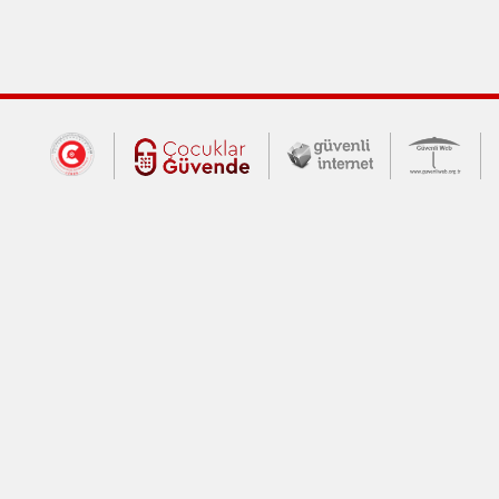
Dış Bağlantılar
Cumhurbaşkanlığı İletişim Merkezi (CİM
Çocuklar Güvende (yeni 
Güvenli İnte
Güv