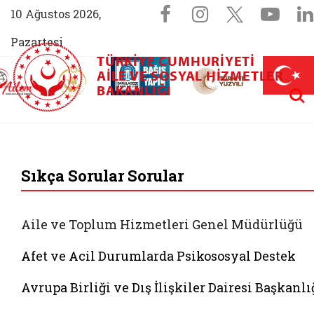
Sosyal Medya 
Facebook sayfam
Instagram s
X (Twit
You
10 Ağustos 2026,
Pazartesi
TÜRKIYE CUMHURIYETI
AİLEM İletişim Merkezi (yeni sekmede açılır)
Aile ve Nüfus On Yılı (yeni sekmede açılır)
AILE VE SOSYAL HIZMETLER
Darülaceze bağış sayfası (yeni sekme
açılır)
 Aile (yeni sekmede açılır)
Aram
BAKANLIĞI
T.C. Aile ve Sosyal 
Sıkça Sorular Sorular
Aile ve Toplum Hizmetleri Genel Müdürlüğü
Afet ve Acil Durumlarda Psikososyal Destek
Avrupa Birliği ve Dış İlişkiler Dairesi Başkanlı