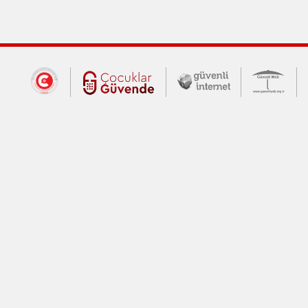
Dış Bağlantılar
Cumhurbaşkanlığı İletişim Merkezi (CİM
Çocuklar Güvende (yeni 
Güvenli İnte
Güv