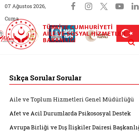
Sosyal Medya 
Facebook sayfam
Instagram s
X (Twit
You
07 Ağustos 2026,
Cuma
TÜRKIYE CUMHURIYETI
AİLEM İletişim Merkezi (yeni sekmede açılır)
Aile ve Nüfus On Yılı (yeni sekmede açılır)
AILE VE SOSYAL HIZMETLER
Darülaceze bağış sayfası (yeni sekme
açılır)
 Aile (yeni sekmede açılır)
Aram
BAKANLIĞI
T.C. Aile ve Sosyal
Sıkça Sorular Sorular
Aile ve Toplum Hizmetleri Genel Müdürlüğü
Afet ve Acil Durumlarda Psikososyal Destek
Avrupa Birliği ve Dış İlişkiler Dairesi Başkanlı