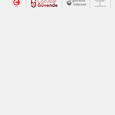
Dış Bağlantılar
Cumhurbaşkanlığı İletişim Merkezi (CİM
Çocuklar Güvende (yeni 
Güvenli İnte
Güv