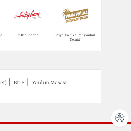
Aile Çocuk Derg
me
E-Kütüphane
Sosyal Politika Çalışmaları
Dergisi
)
Bağışlar ve Yardımlar (yeni sekmede açılır)
bilirlik Değerlendirme Modülü (yeni sekmede açıl
E-Kütüphane (yeni sekmede açılır)
Sosyal Politika Çalış
Ail
et)
BİTS
Yardım Masası