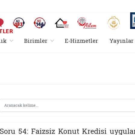
AİLEM İletişim Merkezi
Aile ve 
Sıkça Sorulan Sorular
Alo 183 (yeni sekmede açılır)
Alo 144 (yeni sekmede açılır)
Koruyucu Aile (yeni sekmede açılır)
I
TLER
rir
, alt menü içerir
, alt menü içerir
lık
Birimler
E-Hizmetler
Yayınlar
Hizmetler Bakanlığı 
Soru 54: Faizsiz Konut Kredisi uygula