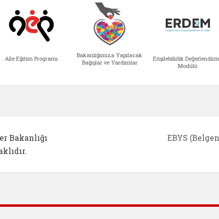
Bakanlığımıza Yapılacak
Aile Eğitim Programı
Erişilebilirlik Değerlendir
Bağışlar ve Yardımlar
Modülü
e açılır)
enim Ailem (yeni sekmede açılır)
Aile Eğitim Programı (yeni sekmede açılır
Bakanlığımıza Yapılacak 
Erişile
er Bakanlığı
EBYS (Belgen
klıdır.