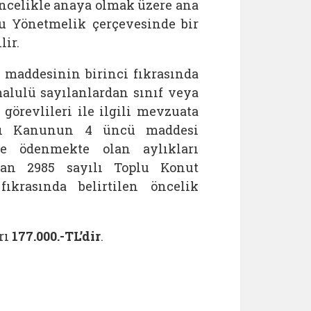
öncelikle anaya olmak üzere ana
u Yönetmelik çerçevesinde bir
lir.
 maddesinin birinci fıkrasında
alulü sayılanlardan sınıf veya
örevlileri ile ilgili mevzuata
yılı Kanunun 4 üncü maddesi
le ödenmekte olan aylıkları
dan 2985 sayılı Toplu Konut
krasında belirtilen öncelik
rı
177.000.-TL’dir
.