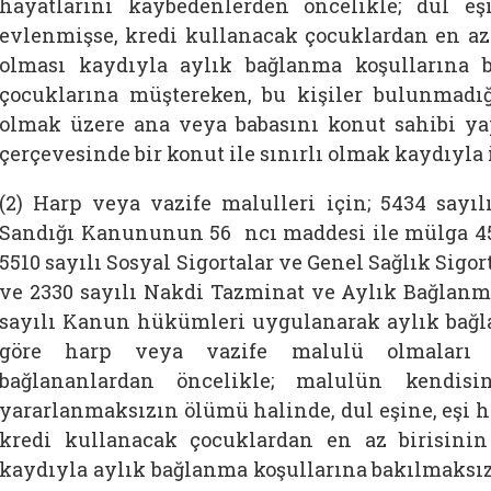
hayatlarını kaybedenlerden öncelikle; dul eş
evlenmişse, kredi kullanacak çocuklardan en az 
olması kaydıyla aylık bağlanma koşullarına 
çocuklarına müştereken, bu kişiler bulunmadığ
olmak üzere ana veya babasını konut sahibi 
çerçevesinde bir konut ile sınırlı olmak kaydıyla i
(2) Harp veya vazife malulleri için; 5434 say
Sandığı Kanununun 56 ncı maddesi ile mülga 45
5510 sayılı Sosyal Sigortalar ve Genel Sağlık Si
ve 2330 sayılı Nakdi Tazminat ve Aylık Bağlan
sayılı Kanun hükümleri uygulanarak aylık bağl
göre harp veya vazife malulü olmaları s
bağlananlardan öncelikle; malulün kendisi
yararlanmaksızın ölümü halinde, dul eşine, eşi h
kredi kullanacak çocuklardan en az birisini
kaydıyla aylık bağlanma koşullarına bakılmaksız