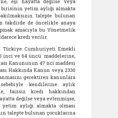
ine, eşi hayatta değilse veya
birisinin yetim aylığı almakta
bakılmaksızın talepte bulunan
ı takdirde de öncelikle anaya
yapmak amacıyla bu Yönetmelik
darece kredi verilir.
ılı Türkiye Cumhuriyeti Emekli
 inci ve 64 üncü maddelerine,
gortası Kanununun 47 nci maddesi
ması Hakkında Kanun veya 2330
anmasını gerektiren kanunlara
ebebiyle kendilerine aylık
ne, faizsiz kredi hakkından
ayatta değilse veya evlenmişse,
n yetim aylığı almakta olması
ın talepte bulunan çocuklarına