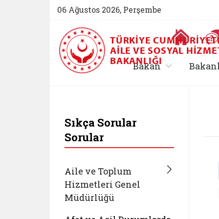
06 Ağustos 2026, Perşembe
Ana Sayfa
TÜRKIYE CUMHURIYET
AILE VE SOSYAL HIZME
BAKANLIĞI
, alt menü içe
Bakan
Bakan
T.C. Aile ve Sosyal 
Sıkça Sorular
Sorular
Aile ve Toplum
Hizmetleri Genel
Müdürlüğü