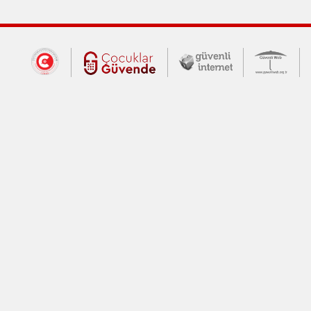
Dış Bağlantılar
Cumhurbaşkanlığı İletişim Merkezi (CİM
Çocuklar Güvende (yeni 
Güvenli İnte
Güv