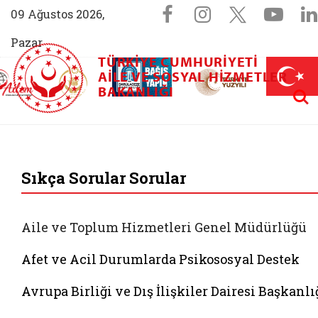
Sosyal Medya 
Facebook sayfam
Instagram s
X (Twit
You
09 Ağustos 2026,
Pazar
TÜRKIYE CUMHURIYETI
AİLEM İletişim Merkezi (yeni sekmede açılır)
Aile ve Nüfus On Yılı (yeni sekmede açılır)
AILE VE SOSYAL HIZMETLER
Darülaceze bağış sayfası (yeni sekme
açılır)
 Aile (yeni sekmede açılır)
Aram
BAKANLIĞI
T.C. Aile ve Sosyal 
Sıkça Sorular Sorular
Aile ve Toplum Hizmetleri Genel Müdürlüğü
Afet ve Acil Durumlarda Psikososyal Destek
Avrupa Birliği ve Dış İlişkiler Dairesi Başkanlı