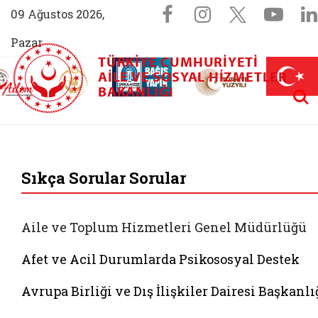
Sosyal Medya 
Facebook sayfam
Instagram s
X (Twit
You
09 Ağustos 2026,
Pazar
TÜRKIYE CUMHURIYETI
AİLEM İletişim Merkezi (yeni sekmede açılır)
Aile ve Nüfus On Yılı (yeni sekmede açılır)
AILE VE SOSYAL HIZMETLER
Darülaceze bağış sayfası (yeni sekme
açılır)
 Aile (yeni sekmede açılır)
Aram
BAKANLIĞI
T.C. Aile ve Sosyal 
Sıkça Sorular Sorular
Aile ve Toplum Hizmetleri Genel Müdürlüğü
Afet ve Acil Durumlarda Psikososyal Destek
Avrupa Birliği ve Dış İlişkiler Dairesi Başkanlı