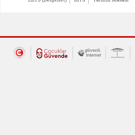
Dış Bağlantılar
Cumhurbaşkanlığı İletişim Merkezi (CİM
Çocuklar Güvende (yeni 
Güvenli İnte
Güv