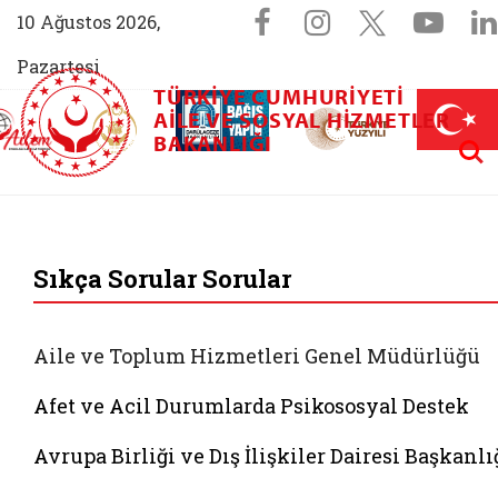
Sosyal Medya 
Facebook sayfam
Instagram s
X (Twit
You
10 Ağustos 2026,
Pazartesi
TÜRKIYE CUMHURIYETI
AİLEM İletişim Merkezi (yeni sekmede açılır)
Aile ve Nüfus On Yılı (yeni sekmede açılır)
AILE VE SOSYAL HIZMETLER
Darülaceze bağış sayfası (yeni sekme
açılır)
 Aile (yeni sekmede açılır)
Aram
BAKANLIĞI
T.C. Aile ve Sosyal 
Sıkça Sorular Sorular
Aile ve Toplum Hizmetleri Genel Müdürlüğü
Afet ve Acil Durumlarda Psikososyal Destek
Avrupa Birliği ve Dış İlişkiler Dairesi Başkanlı