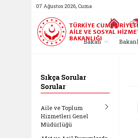
07 Ağustos 2026, Cuma
Ana Sayfa
TÜRKIYE CUMHURIYET
AILE VE SOSYAL HIZME
BAKANLIĞI
, alt menü içe
Bakan
Bakan
T.C. Aile ve Sosyal 
Sıkça Sorular
Sorular
Aile ve Toplum
Hizmetleri Genel
Müdürlüğü