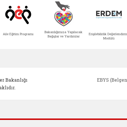
Bakanlığımıza Yapılacak
Aile Eğitim Programı
Erişilebilirlik Değerlendir
Bağışlar ve Yardımlar
Modülü
e açılır)
enim Ailem (yeni sekmede açılır)
Aile Eğitim Programı (yeni sekmede açılır
Bakanlığımıza Yapılacak 
Erişile
er Bakanlığı
EBYS (Belgen
klıdır.