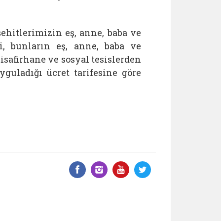
şehitlerimizin eş, anne, baba ve
ri, bunların eş, anne, baba ve
safirhane ve sosyal tesislerden
guladığı ücret tarifesine göre
Facebook üzerinde paylaş
Instagram'da paylaş
YouTube üzerinde
Twitter üzeri