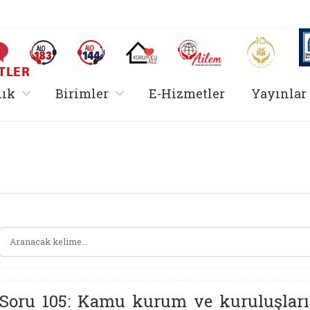
AİLEM İletişim Merkezi
Aile ve 
Sıkça Sorulan Sorular
Alo 183 (yeni sekmede açılır)
Alo 144 (yeni sekmede açılır)
Koruyucu Aile (yeni sekmede açılır)
I
TLER
rir
, alt menü içerir
, alt menü içerir
lık
Birimler
E-Hizmetler
Yayınlar
Hizmetler Bakanlığı 
Soru 105: Kamu kurum ve kuruluşların