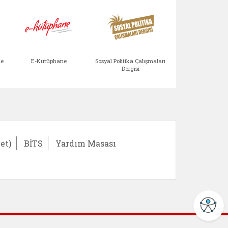
Aile Çocuk Derg
me
E-Kütüphane
Sosyal Politika Çalışmaları
Dergisi
)
Bağışlar ve Yardımlar (yeni sekmede açılır)
bilirlik Değerlendirme Modülü (yeni sekmede açıl
E-Kütüphane (yeni sekmede açılır)
Sosyal Politika Çalış
Ail
et)
BİTS
Yardım Masası