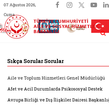
Sosyal Medya 
Facebook sayfam
Instagram s
X (Twit
You
07 Ağustos 2026,
Cuma
TÜRKIYE CUMHURIYETI
AİLEM İletişim Merkezi (yeni sekmede açılır)
Aile ve Nüfus On Yılı (yeni sekmede açılır)
AILE VE SOSYAL HIZMETLER
Darülaceze bağış sayfası (yeni sekme
açılır)
 Aile (yeni sekmede açılır)
Aram
BAKANLIĞI
T.C. Aile ve Sosyal 
Sıkça Sorular Sorular
Aile ve Toplum Hizmetleri Genel Müdürlüğü
Afet ve Acil Durumlarda Psikososyal Destek
Avrupa Birliği ve Dış İlişkiler Dairesi Başkanlı