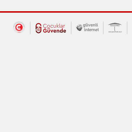
Dış Bağlantılar
Cumhurbaşkanlığı İletişim Merkezi (CİM
Çocuklar Güvende (yeni 
Güvenli İnte
Güv