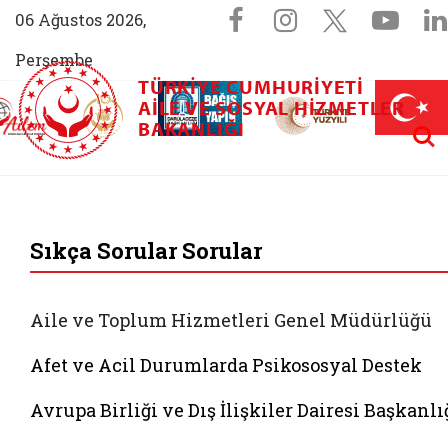
Sosyal Medya 
Facebook sayfam
Instagram s
X (Twit
You
06 Ağustos 2026,
Perşembe
TÜRKIYE CUMHURIYETI
AİLEM İletişim Merkezi (yeni sekmede açılır)
Aile ve Nüfus On Yılı (yeni sekmede açılır)
AILE VE SOSYAL HIZMETLER
Darülaceze bağış sayfası (yeni sekme
açılır)
 Aile (yeni sekmede açılır)
Aram
BAKANLIĞI
T.C. Aile ve Sosyal
Sıkça Sorular Sorular
Aile ve Toplum Hizmetleri Genel Müdürlüğü
Afet ve Acil Durumlarda Psikososyal Destek
Avrupa Birliği ve Dış İlişkiler Dairesi Başkanlı